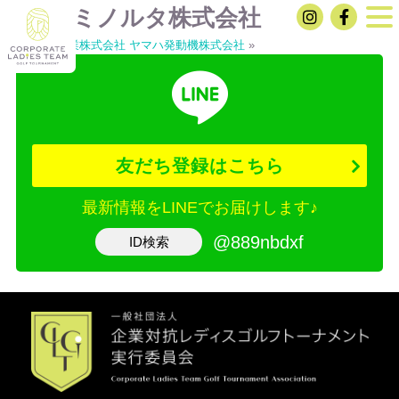
コニカミノルタ株式会社
«
高砂熱学工業株式会社
ヤマハ発動機株式会社
»
友だち登録はこちら
最新情報をLINEでお届けします♪
@889nbdxf
ID検索