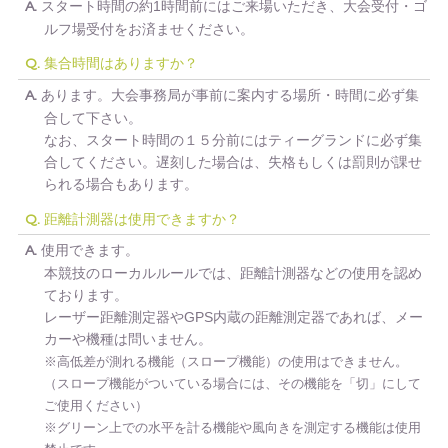
スタート時間の約1時間前にはご来場いただき、大会受付・ゴ
A.
ルフ場受付をお済ませください。
集合時間はありますか？
Q.
あります。大会事務局が事前に案内する場所・時間に必ず集
A.
合して下さい。
なお、スタート時間の１５分前にはティーグランドに必ず集
合してください。遅刻した場合は、失格もしくは罰則が課せ
られる場合もあります。
距離計測器は使用できますか？
Q.
使用できます。
A.
本競技のローカルルールでは、距離計測器などの使用を認め
ております。
レーザー距離測定器やGPS内蔵の距離測定器であれば、メー
カーや機種は問いません。
※高低差が測れる機能（スロープ機能）の使用はできません。
（スロープ機能がついている場合には、その機能を「切」にして
ご使用ください）
※グリーン上での水平を計る機能や風向きを測定する機能は使用