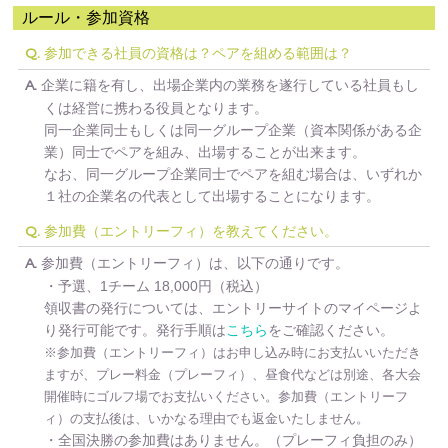
ルール・参加資格
参加できる社員の資格は？ペアを組める範囲は？
Q.
企業に籍を有し、出場企業内の業務を遂行している社員もし
A.
くは経営に携わる役員となります。
同一企業同士もしくは同一グループ企業（資本関係がある企
業）同士でペアを組み、出場することが出来ます。
なお、同一グループ企業同士でペアを組む場合は、いずれか
１社の企業名の代表として出場することになります。
参加費（エントリーフィ）を教えてください。
Q.
参加費（エントリーフィ）は、以下の通りです。
A.
・予選、1チーム 18,000円（税込）
領収書の発行については、エントリーサイトのマイページよ
り発行可能です。発行手順は
こちら
をご確認ください。
※参加費（エントリーフィ）はお申し込み時にお支払いいただき
ますが、プレー料金（プレーフィ）、昼食代などは別途、各大会
開催時にゴルフ場でお支払いください。参加費（エントリーフ
ィ）の支払後は、いかなる理由でも返金いたしません。
・全国決勝の参加費はありません。（プレーフィ負担のみ）