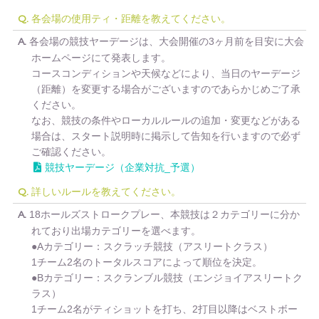
各会場の使用ティ・距離を教えてください。
Q.
各会場の競技ヤーデージは、大会開催の3ヶ月前を目安に大会
A.
ホームページにて発表します。
コースコンディションや天候などにより、当日のヤーデージ
（距離）を変更する場合がございますのであらかじめご了承
ください。
なお、競技の条件やローカルルールの追加・変更などがある
場合は、スタート説明時に掲示して告知を行いますので必ず
ご確認ください。
競技ヤーデージ（企業対抗_予選）
詳しいルールを教えてください。
Q.
18ホールズストロークプレー、本競技は２カテゴリーに分か
A.
れており出場カテゴリーを選べます。
●Aカテゴリー：スクラッチ競技（アスリートクラス）
1チーム2名のトータルスコアによって順位を決定。
●Bカテゴリー：スクランブル競技（エンジョイアスリートク
ラス）
1チーム2名がティショットを打ち、2打目以降はベストボー