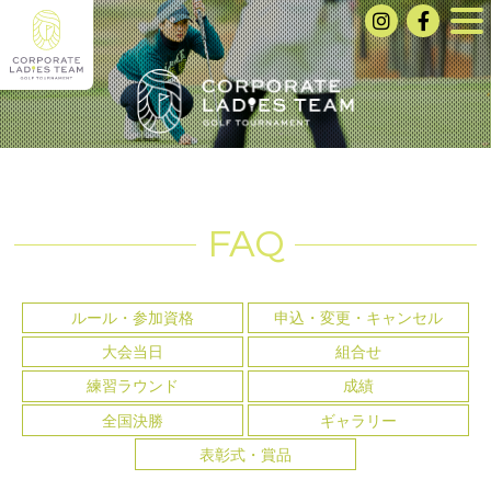
FAQ
ルール・参加資格
申込・変更・キャンセル
大会当日
組合せ
練習ラウンド
成績
全国決勝
ギャラリー
表彰式・賞品