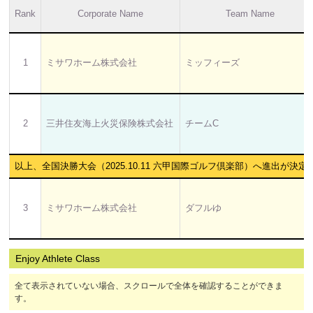
Rank
Corporate Name
Team Name
1
ミサワホーム株式会社
ミッフィーズ
2
三井住友海上火災保険株式会社
チームC
以上、全国決勝大会（2025.10.11 六甲国際ゴルフ倶楽部）へ進出が決定
3
ミサワホーム株式会社
ダフルゆ
Enjoy Athlete Class
全て表示されていない場合、スクロールで全体を確認することができま
す。