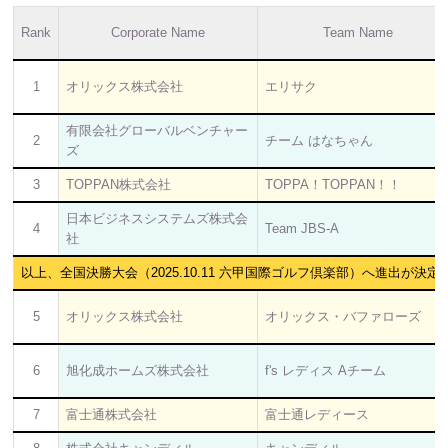
Rank
Corporate Name
Team Name
1
オリックス株式会社
エリサク
有限会社グローバルベンチャー
2
チーム はなちゃん
ズ
3
TOPPAN株式会社
TOPPA！TOPPAN！！
日本ビジネスシステムズ株式会
4
Team JBS-A
社
以上、全国決勝大会（2025.10.11 六甲国際ゴルフ倶楽部）へ進出が決定
5
オリックス株式会社
オリックス・バファローズ
6
旭化成ホームズ株式会社
f's レディス Aチーム
7
富士通株式会社
富士通レディース