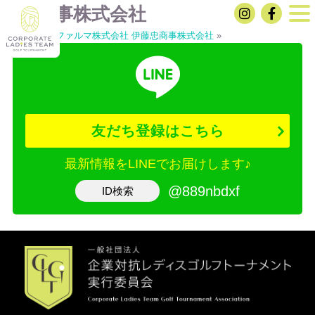
三菱商事株式会社
«
Meiji Seika ファルマ株式会社
伊藤忠商事株式会社
»
友だち登録はこちら
最新情報をLINEでお届けします♪
@889nbdxf
ID検索