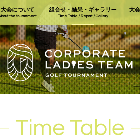
大会について
組合せ・結果・ギャラリー
大
About the tournament
Time Table / Report / Gallery
Time Table