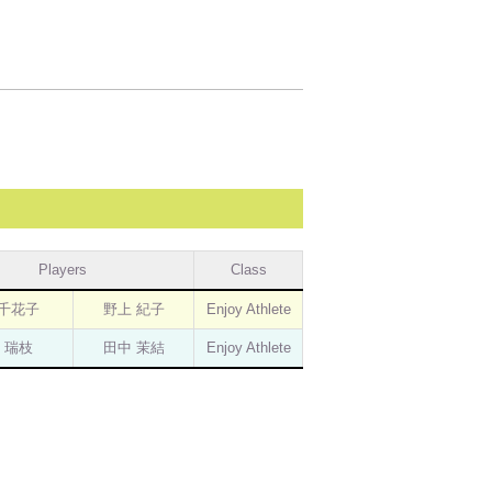
Players
Class
 千花子
野上 紀子
Enjoy Athlete
 瑞枝
田中 茉結
Enjoy Athlete