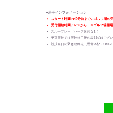
●選手インフォメーション
スタート時間の40分前までにゴルフ場の
受付開始時間／6:30から ※ゴルフ場開場時
スループレー（ハーフ休憩なし）
予選競技では競技終了後の表彰式はござ
競技当日の緊急連絡先（運営本部）080-70